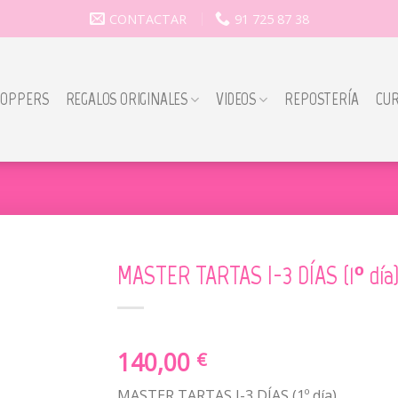
CONTACTAR
91 725 87 38
TOPPERS
REGALOS ORIGINALES
VIDEOS
REPOSTERÍA
CU
MASTER TARTAS I-3 DÍAS (1º día)
140,00
€
MASTER TARTAS I-3 DÍAS (1º día)