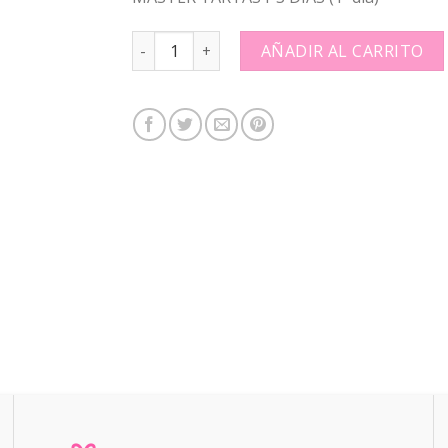
MASTER TARTAS I-3 DÍAS (1º día): quantity
AÑADIR AL CARRITO