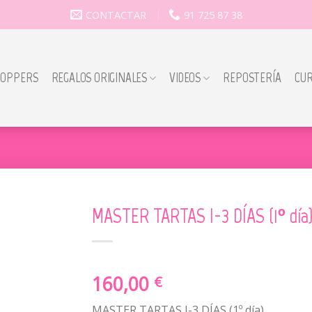
CONTACTAR
91 725 87 38
TOPPERS
REGALOS ORIGINALES
VIDEOS
REPOSTERÍA
CU
MASTER TARTAS I-3 DÍAS (1º día)
160,00
€
MASTER TARTAS I-3 DÍAS (1º día)