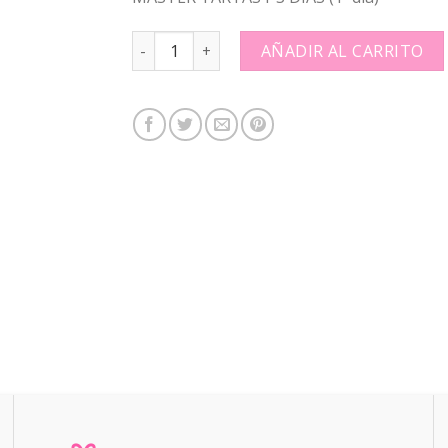
MASTER TARTAS I-3 DÍAS (1º día): quantity
AÑADIR AL CARRITO