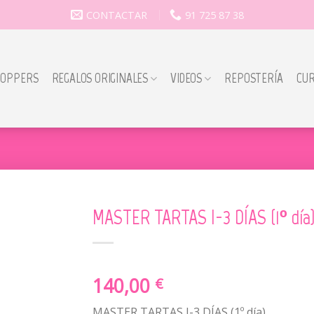
CONTACTAR
91 725 87 38
TOPPERS
REGALOS ORIGINALES
VIDEOS
REPOSTERÍA
CU
MASTER TARTAS I-3 DÍAS (1º día)
140,00
€
MASTER TARTAS I-3 DÍAS (1º día)