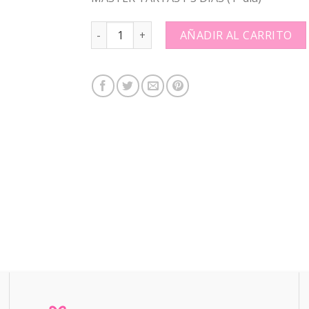
MASTER TARTAS I-3 DÍAS (1º día): quantity
AÑADIR AL CARRITO