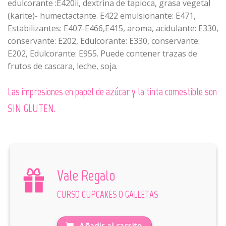
edulcorante :E420ii, dextrina de tapioca, grasa vegetal
(karite)- humectactante. E422 emulsionante: E471,
Estabilizantes: E407-E466,E415, aroma, acidulante: E330,
conservante: E202, Edulcorante: E330, conservante:
E202, Edulcorante: E955. Puede contener trazas de
frutos de cascara, leche, soja.
Las impresiones en papel de azúcar y la tinta comestible son
SIN GLUTEN.
Vale Regalo
CURSO CUPCAKES O GALLETAS
Añadir al carrito