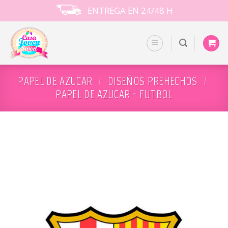
Skip
ENTREGA EN 24/48 H
to
content
PAPEL DE AZUCAR
/
DISEÑOS PREHECHOS
/
PAPEL DE AZUCAR - FUTBOL