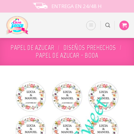
Skip
ENTREGA EN 24/48 H
to
content
PAPEL DE AZUCAR
/
DISEÑOS PREHECHOS
/
PAPEL DE AZUCAR - BODA