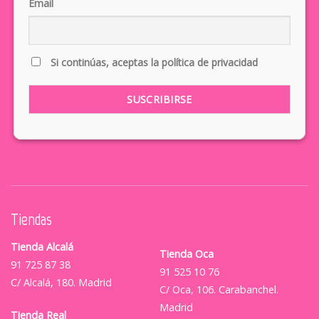
Email
Si continúas, aceptas la política de privacidad
Tiendas
Tienda Alcalá
Tienda Oca
91 725 87 38
91 525 10 76
C/ Alcalá, 180. Madrid
C/ Oca, 106. Carabanchel.
Madrid
Tienda Real