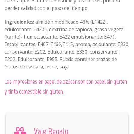
cuenta que es tinta comestible y los colores pueden
perder calidad con el paso del tiempo.
Ingredientes:
almidón modificado 48% (E1422),
edulcorante :E420ii, dextrina de tapioca, grasa vegetal
(karite)- humectactante. E422 emulsionante: E471,
Estabilizantes: E407-E466,E415, aroma, acidulante: E330,
conservante: E202, Edulcorante: E330, conservante:
E202, Edulcorante: E955. Puede contener trazas de
frutos de cascara, leche, soja.
Las impresiones en papel de azúcar son con papel sin gluten
y tinta comestible sin gluten.
Vale Regalo