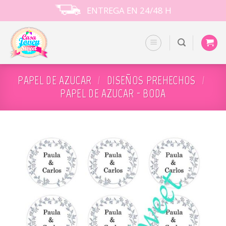
Skip
ENTREGA EN 24/48 H
to
content
PAPEL DE AZUCAR
/
DISEÑOS PREHECHOS
/
PAPEL DE AZUCAR - BODA