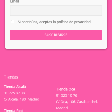
Email
Si continúas, aceptas la política de privacidad
Tiendas
Tienda Alcalá
Tienda Oca
91 725 87 38
91 525 10 76
C/ Alcalá, 180. Madrid
C/ Oca, 106. Carabanchel.
Madrid
Tienda Real