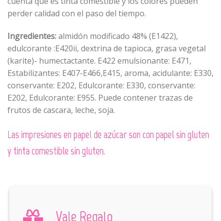
cuenta que es tinta comestible y los colores pueden
perder calidad con el paso del tiempo.
Ingredientes:
almidón modificado 48% (E1422),
edulcorante :E420ii, dextrina de tapioca, grasa vegetal
(karite)- humectactante. E422 emulsionante: E471,
Estabilizantes: E407-E466,E415, aroma, acidulante: E330,
conservante: E202, Edulcorante: E330, conservante:
E202, Edulcorante: E955. Puede contener trazas de
frutos de cascara, leche, soja.
Las impresiones en papel de azúcar son con papel sin gluten
y tinta comestible sin gluten.
Vale Regalo