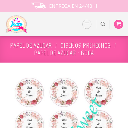
Skip
ENTREGA EN 24/48 H
to
content
PAPEL DE AZUCAR
/
DISEÑOS PREHECHOS
/
PAPEL DE AZUCAR - BODA