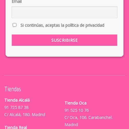
Email
Si continúas, aceptas la política de privacidad
Tiendas
Tienda Alcalá
Tienda Oca
91 725 87 38
91 525 10 76
C/ Alcalá, 180. Madrid
C/ Oca, 106. Carabanchel.
Madrid
Tienda Real