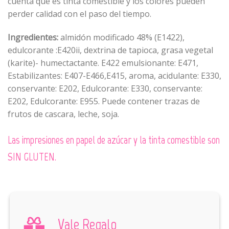
cuenta que es tinta comestible y los colores pueden
perder calidad con el paso del tiempo.
Ingredientes:
almidón modificado 48% (E1422),
edulcorante :E420ii, dextrina de tapioca, grasa vegetal
(karite)- humectactante. E422 emulsionante: E471,
Estabilizantes: E407-E466,E415, aroma, acidulante: E330,
conservante: E202, Edulcorante: E330, conservante:
E202, Edulcorante: E955. Puede contener trazas de
frutos de cascara, leche, soja.
Las impresiones en papel de azúcar y la tinta comestible son
SIN GLUTEN.
Vale Regalo