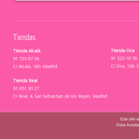
Tiendas
Tienda Oca
Tienda Alcalá
91 525 10 76
91 725 87 38
C/ Oca, 106. 
C/ Alcalá, 180. Madrid
Tienda Real
91 651 30 27
C/ Real, 4. San Sebastian de los Reyes. Madrid
Este sitio 
Pulse Aceptar
© Casajovensweet 2026
| Casa Joven Suite S.L.
Aviso Lega