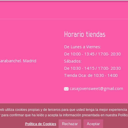
Horario tiendas
De Lunes a Viernes:
De 10:00 - 13:45 / 17:00- 20:30
Carabanchel. Madrid
Sábados:
De 10:30 - 14:15 / 17:00- 20:30
Tienda Oca: de 10:30 - 14:00
casajovensweet@gmail.com
web utiliza cookies propias y de terceros para que usted tenga la mejor experiencia
 para confirmar que ha leído y acepta la información presentada en nuestra Políti
l
|
Política de Privacidad
|
Terminos y Condiciones
Rechazar
Aceptar
Política de Cookies