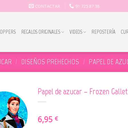
CONTACTAR
91 725 87 38
TOPPERS
REGALOS ORIGINALES
VIDEOS
REPOSTERÍA
CU
UCAR
/
DISEÑOS PREHECHOS
/
PAPEL DE AZU
Papel de azucar – Frozen Gallet
6,95
€