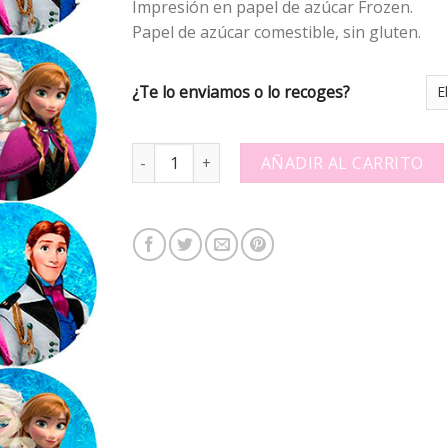
Impresión en papel de azúcar Frozen.
Papel de azúcar comestible, sin gluten.
¿Te lo enviamos o lo recoges?
Papel de azucar - Frozen Galletas quantity
AÑADIR AL CARRITO