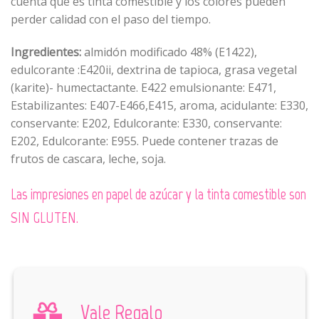
cuenta que es tinta comestible y los colores pueden
perder calidad con el paso del tiempo.
Ingredientes:
almidón modificado 48% (E1422),
edulcorante :E420ii, dextrina de tapioca, grasa vegetal
(karite)- humectactante. E422 emulsionante: E471,
Estabilizantes: E407-E466,E415, aroma, acidulante: E330,
conservante: E202, Edulcorante: E330, conservante:
E202, Edulcorante: E955. Puede contener trazas de
frutos de cascara, leche, soja.
Las impresiones en papel de azúcar y la tinta comestible son
SIN GLUTEN.
Vale Regalo