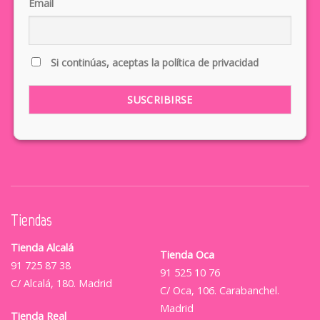
Email
Si continúas, aceptas la política de privacidad
Tiendas
Tienda Alcalá
Tienda Oca
91 725 87 38
91 525 10 76
C/ Alcalá, 180. Madrid
C/ Oca, 106. Carabanchel.
Madrid
Tienda Real