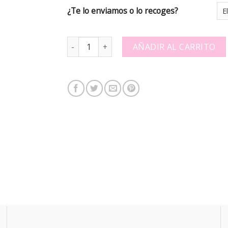
¿Te lo enviamos o lo recoges?
Topper rosas corazón - 517030 quantity
AÑADIR AL CARRITO