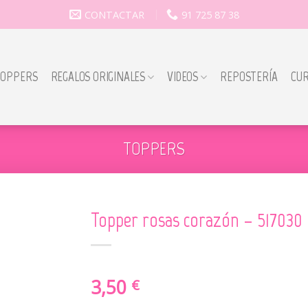
CONTACTAR
91 725 87 38
TOPPERS
REGALOS ORIGINALES
VIDEOS
REPOSTERÍA
CU
TOPPERS
Topper rosas corazón – 517030
3,50
€