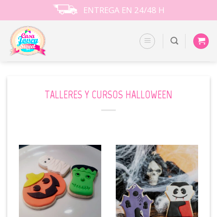
Skip
ENTREGA EN 24/48 H
to
content
TALLERES Y CURSOS HALLOWEEN