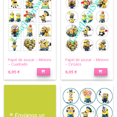
Papel de azucar – Minions
Papel de azucar – Minions
– Cuadrado
– Circulos
6,95
€
6,95
€