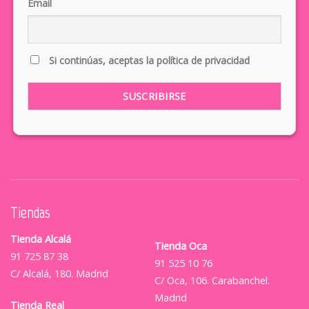
Email
Si continúas, aceptas la política de privacidad
Tiendas
Tienda Alcalá
Tienda Oca
91 725 87 38
91 525 10 76
C/ Alcalá, 180. Madrid
C/ Oca, 106. Carabanchel.
Madrid
Tienda Real