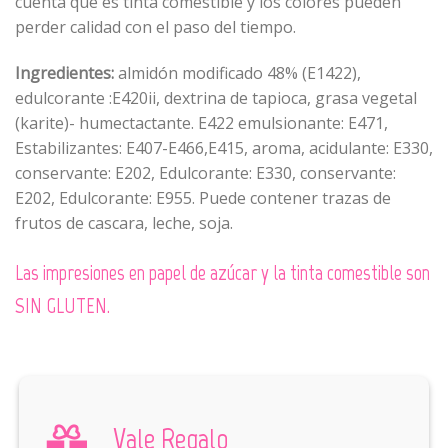
cuenta que es tinta comestible y los colores pueden
perder calidad con el paso del tiempo.
Ingredientes:
almidón modificado 48% (E1422),
edulcorante :E420ii, dextrina de tapioca, grasa vegetal
(karite)- humectactante. E422 emulsionante: E471,
Estabilizantes: E407-E466,E415, aroma, acidulante: E330,
conservante: E202, Edulcorante: E330, conservante:
E202, Edulcorante: E955. Puede contener trazas de
frutos de cascara, leche, soja.
Las impresiones en papel de azúcar y la tinta comestible son
SIN GLUTEN.
Vale Regalo