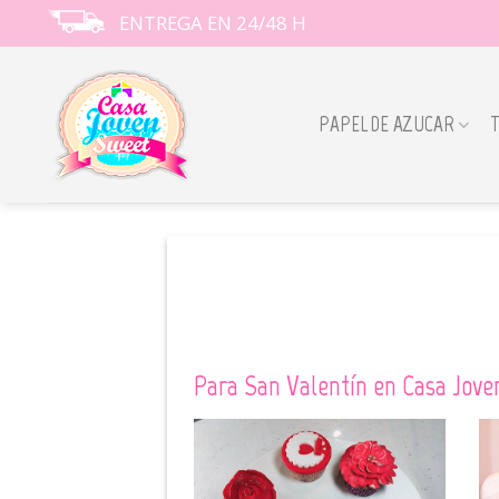
Skip
ENTREGA EN 24/48 H
to
content
PAPEL DE AZUCAR
Para San Valentín en Casa Jove