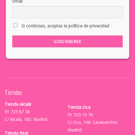
Email
Si continúas, aceptas la política de privacidad
Tiendas
Tienda Alcalá
Tienda Oca
91 725 87 38
91 525 10 76
C/ Alcalá, 180. Madrid
C/ Oca, 106. Carabanchel.
Madrid
Tienda Real